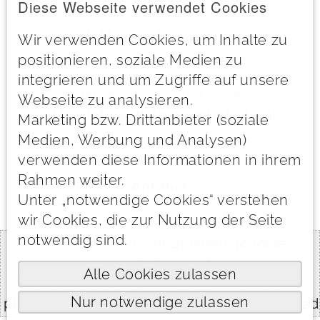
Diese Webseite verwendet Cookies
8321 St. Margarethen an der Raab
Wir verwenden Cookies, um Inhalte zu
positionieren, soziale Medien zu
integrieren und um Zugriffe auf unsere
Handy: 0664 / 283 49 36
Webseite zu analysieren.
eMail:
info@obstbauernhof-stix.at
Marketing bzw. Drittanbieter (soziale
Medien, Werbung und Analysen)
verwenden diese Informationen in ihrem
Rahmen weiter.
Anfahrt
Unter „notwendige Cookies“ verstehen
wir Cookies, die zur Nutzung der Seite
notwendig sind.
iFrame wurde nicht geladen:
[cookie
einstellungen]
https://www.google.com/maps/embed?
pb=!1m18!1m12!1m3!1d3734.643850355563!2d