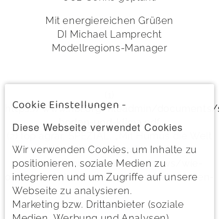
Mit energiereichen Grüßen
DI Michael Lamprecht
Modellregions-Manager
(1)
Cookie Einstellungen -
https://www.fibl.org/fileadmin/documents
boden-und-klima.pdf
Diese Webseite verwendet Cookies
(2) top agrar, SPEZIAL, „Mit Humus die Welt
Wir verwenden Cookies, um Inhalte zu
retten?“, Dr. Carsten Paul Et al.
positionieren, soziale Medien zu
(3)
https://www.oeaw.ac.at/news/wie-
integrieren und um Zugriffe auf unsere
oesterreich-bis-2040-klimaneutral-werden-
Webseite zu analysieren.
kann
Marketing bzw. Drittanbieter (soziale
Medien, Werbung und Analysen)